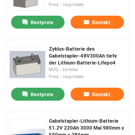
Preis：negotiable
Fabrik-Ausflug
Bestpreis
Kontakt
Qualitätskontrolle
Zyklus-Batterie des
Treten Sie mit uns in Verbindung
Gabelstapler-48V300Ah tiefe
der Lithium-Batterie-Lifepo4
MOQ：Einteiler
Fordern Sie ein Zitat
Preis：negotiable
Gabelstapler-Lithium-Batterie
Bestpreis
Kontakt
Yacht-Lithium-Batterie
Gabelstapler-Lithium-Batterie
51.2V 220Ah 3000 Mal 980mm x
Energie-Speicher-Lithium-Batterie
500mm x 284mm