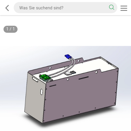
1
/
1