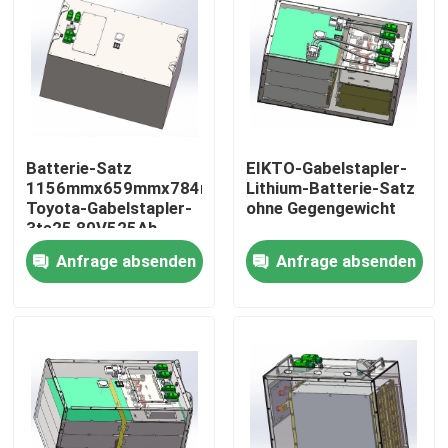
Fabrik-Ausflug
Qualitätskontrolle
Batterie-Satz
EIKTO-Gabelstapler-
Treten Sie mit uns in Verbindung
1156mmx659mmx784mm
Lithium-Batterie-Satz
Toyota-Gabelstapler-
ohne Gegengewicht
3te25 80V525Ah
Fordern Sie ein Zitat
Anfrage absenden
Anfrage absenden
Gabelstapler-Lithium-Batterie
Yacht-Lithium-Batterie
Energie-Speicher-Lithium-Batterie