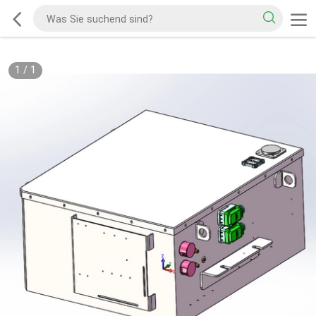
1
/
1