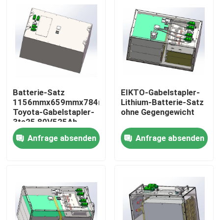
Fabrik-Ausflug
Qualitätskontrolle
Treten Sie mit uns in Verbindung
Batterie-Satz
EIKTO-Gabelstapler-
1156mmx659mmx784mm
Lithium-Batterie-Satz
Toyota-Gabelstapler-
ohne Gegengewicht
Fordern Sie ein Zitat
3te25 80V525Ah
Anfrage absenden
Anfrage absenden
Gabelstapler-Lithium-Batterie
Yacht-Lithium-Batterie
Energie-Speicher-Lithium-Batterie