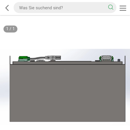
1
/
1