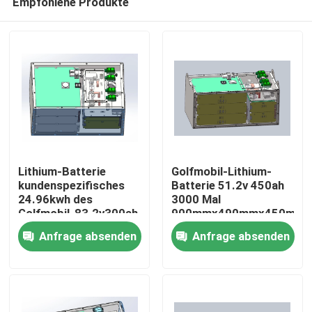
Empfohlene Produkte
Lithium-Batterie
Golfmobil-Lithium-
kundenspezifisches
Batterie 51.2v 450ah
24.96kwh des
3000 Mal
Golfmobil-83.2v300ah
900mmx490mmx450mm
Haus
Anfrage absenden
Anfrage absenden
Produkte
Über uns