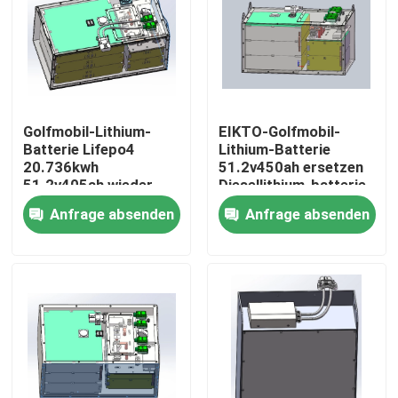
Fabrik-Ausflug
Qualitätskontrolle
Golfmobil-Lithium-
EIKTO-Golfmobil-
Batterie Lifepo4
Lithium-Batterie
Treten Sie mit uns in Verbindung
20.736kwh
51.2v450ah ersetzen
51.2v405ah wieder
Diesellithium-batterie
aufladbar
Anfrage absenden
Anfrage absenden
Fordern Sie ein Zitat
Gabelstapler-Lithium-Batterie
Yacht-Lithium-Batterie
Energie-Speicher-Lithium-Batterie