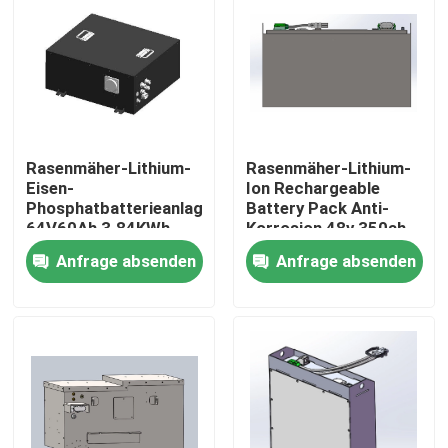
Fabrik-Ausflug
Qualitätskontrolle
Rasenmäher-Lithium-
Rasenmäher-Lithium-
Treten Sie mit uns in Verbindung
Eisen-
Ion Rechargeable
Phosphatbatterieanlage
Battery Pack Anti-
64V60Ah 3.84KWh
Korrosion 48v 350ah
Fordern Sie ein Zitat
leichte
Anfrage absenden
Anfrage absenden
Gabelstapler-Lithium-Batterie
Yacht-Lithium-Batterie
Energie-Speicher-Lithium-Batterie