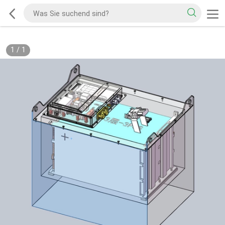
1
/
1