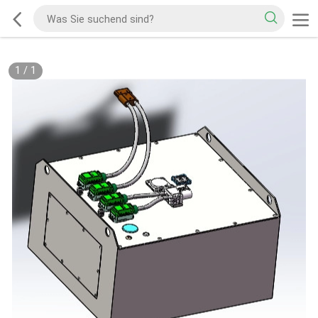
1
/
1