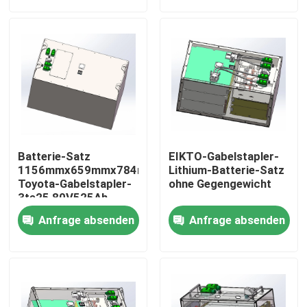
Fabrik-Ausflug
Qualitätskontrolle
Treten Sie mit uns in Verbindung
Batterie-Satz
EIKTO-Gabelstapler-
Fordern Sie ein Zitat
1156mmx659mmx784mm
Lithium-Batterie-Satz
Toyota-Gabelstapler-
ohne Gegengewicht
3te25 80V525Ah
Gabelstapler-Lithium-Batterie
Anfrage absenden
Anfrage absenden
Yacht-Lithium-Batterie
Energie-Speicher-Lithium-Batterie