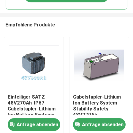
Empfohlene Produkte
Haus
Einteiliger SATZ
Gabelstapler-Lithium
48V270Ah-IP67
Ion Battery System
Gabelstapler-Lithium-
Stability Safety
Produkte
Ion Battery Systems
48V270Ah
Anfrage absenden
Anfrage absenden
Über uns