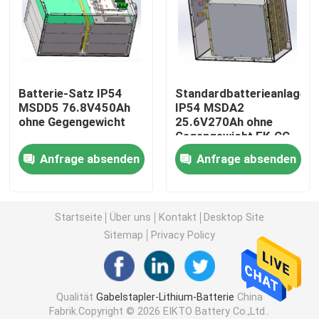
Lithium-Traktor-Batterie
Lader-Batterie
Batterie-Satz IP54
Standardbatterieanlage
MSDD5 76.8V450Ah
IP54 MSDA2
ohne Gegengewicht
25.6V270Ah ohne
Bagger Battery
Gegengewicht EK-CC-
2577
Anfrage absenden
Anfrage absenden
Golfmobil-Lithium-Batterie
Rasenmäher-Lithium-Batterie
Startseite
Über uns
Kontakt
Desktop Site
Sitemap
Privacy Policy
Gewindebohrer-Batterie
Qualität
Gabelstapler-Lithium-Batterie
China
Lithium-Batterie der elektrischen Bohrmaschine
Fabrik.Copyright © 2026 EIKTO Battery Co.,Ltd..