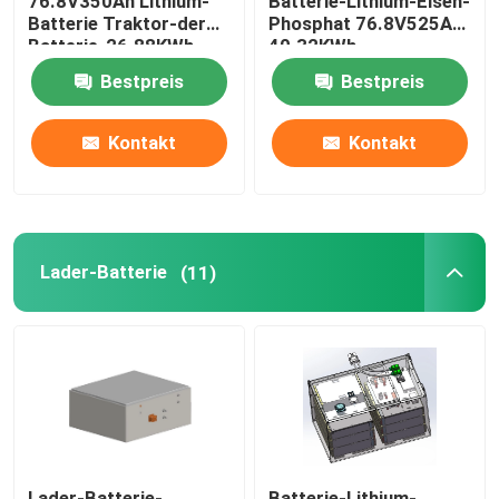
76.8V350Ah Lithium-
Batterie-Lithium-Eisen-
Batterie Traktor-der
Phosphat 76.8V525Ah
Batterie-26.88KWh
40.32KWh
IP67
Bestpreis
Bestpreis
Kontakt
Kontakt
Lader-Batterie
(11)
Lader-Batterie-
Batterie-Lithium-