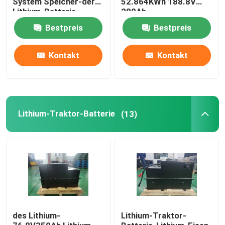
System Speicher-der
52.864KWh 188.8V
Lithium-Batterie-
280Ah
51.2V280Ah
Lithium-Batterie-Zelle
Bestpreis
Bestpreis
14.336KWh
Kontakt
Kontakt
Lithium-Batterie-Modul
Lithium-Traktor-Batterie
(13)
des Lithium-
Lithium-Traktor-