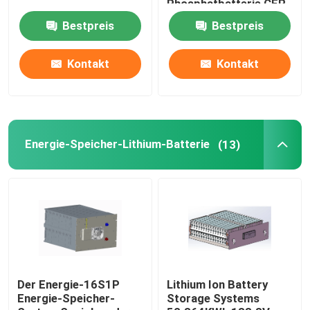
Phosphatbatterie CER
Bestpreis
Bestpreis
Lithium-Traktor-Batterie
Kontakt
Kontakt
Lader-Batterie
Bagger Battery
Energie-Speicher-Lithium-Batterie
(13)
Golfmobil-Lithium-Batterie
Rasenmäher-Lithium-Batterie
Gewindebohrer-Batterie
Der Energie-16S1P
Lithium Ion Battery
Energie-Speicher-
Storage Systems
Lithium-Batterie der elektrischen Bohrmaschine