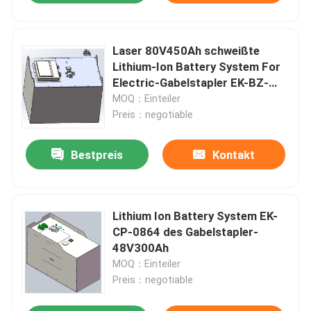
Laser 80V450Ah schweißte
Lithium-Ion Battery System For
Electric-Gabelstapler EK-BZ-
P092
MOQ：Einteiler
Preis：negotiable
Bestpreis
Kontakt
Lithium Ion Battery System EK-
CP-0864 des Gabelstapler-
48V300Ah
MOQ：Einteiler
Preis：negotiable