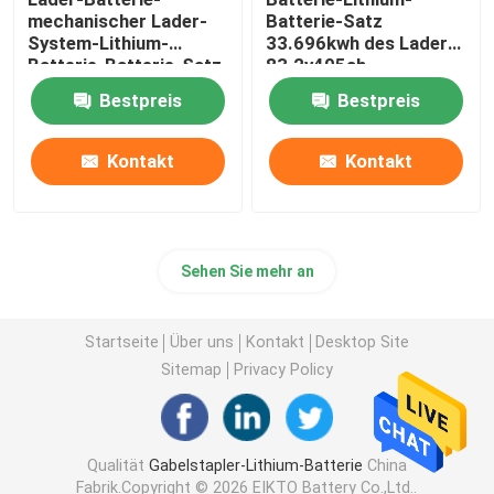
mechanischer Lader-
Batterie-Satz
System-Lithium-
33.696kwh des Lader-
Batterie-Batterie-Satz
83.2v405ah
614.4V 255Ah
Bestpreis
Bestpreis
Kontakt
Kontakt
Sehen Sie mehr an
Startseite
Über uns
Kontakt
Desktop Site
Sitemap
Privacy Policy
Qualität
Gabelstapler-Lithium-Batterie
China
Fabrik.Copyright © 2026 EIKTO Battery Co.,Ltd..