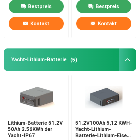
E
Bestpreis
Bestpreis
Fabrik-Ausflug
Kontakt
Kontakt
Qualitätskontrolle
Treten Sie mit uns in Verbindung
Yacht-Lithium-Batterie
(5)
Fordern Sie ein Zitat
Gabelstapler-Lithium-Batterie
Yacht-Lithium-Batterie
Lithium-Batterie 51.2V
51.2V100Ah 5,12 KWH-
50Ah 2.56KWh der
Yacht-Lithium-
Yacht-IP67
Batterie-Lithium-Eisen-
Energie-Speicher-Lithium-Batterie