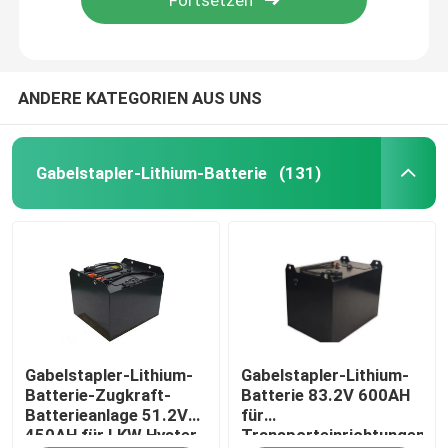
ANDERE KATEGORIEN AUS UNS
Gabelstapler-Lithium-Batterie
(131)
Haus
Gabelstapler-Lithium-
Gabelstapler-Lithium-
Produkte
Batterie-Zugkraft-
Batterie 83.2V 600AH
Batterieanlage 51.2V
für
450AH für LKW Hyster
Transporteinrichtungen
Über uns