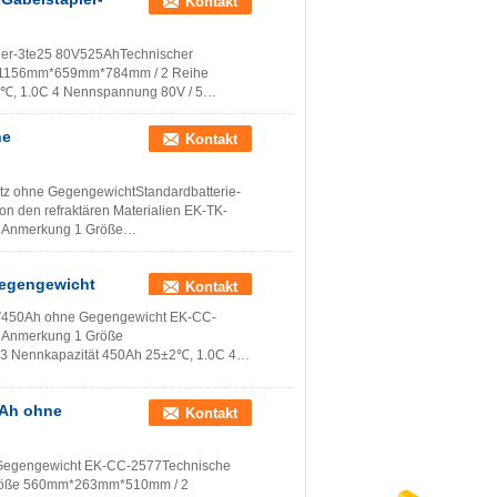
Kontakt
er-3te25 80V525AhTechnischer
ße 1156mm*659mm*784mm / 2 Reihe
2℃, 1.0C 4 Nennspannung 80V / 5
...
Lesen Sie weiter
ne
Kontakt
atz ohne GegengewichtStandardbatterie-
n den refraktären Materialien EK-TK-
on Anmerkung 1 Größe
.
Lesen Sie weiter
Gegengewicht
Kontakt
.8V450Ah ohne Gegengewicht EK-CC-
on Anmerkung 1 Größe
 Nennkapazität 450Ah 25±2℃, 1.0C 4
00V) 25...
Lesen Sie weiter
0Ah ohne
Kontakt
 Gegengewicht EK-CC-2577Technische
1 Größe 560mm*263mm*510mm / 2