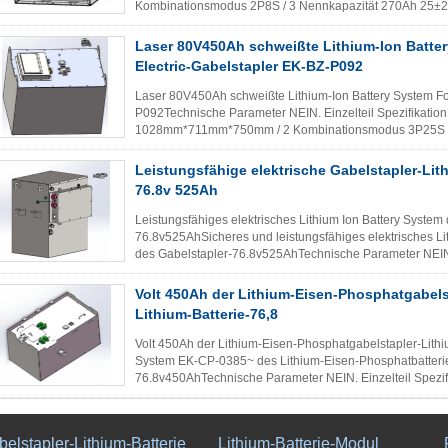
Kombinationsmodus 2P8S / 3 Nennkapazität 270Ah 25±2
Hoher Widerstand ≧50MΩ (DC500V) 25±2℃ 6 Gewicht ..
Laser 80V450Ah schweißte Lithium-Ion Batte
Electric-Gabelstapler EK-BZ-P092
Laser 80V450Ah schweißte Lithium-Ion Battery System For
P092Technische Parameter NEIN. Einzelteil Spezifikati
1028mm*711mm*750mm / 2 Kombinationsmodus 3P25S / 
Nennspannung 80V / 5 Hoher Widerstand ≧50MΩ (DC500
Leistungsfähige elektrische Gabelstapler-Lit
76.8v 525Ah
Leistungsfähiges elektrisches Lithium Ion Battery System 
76.8v525AhSicheres und leistungsfähiges elektrisches L
des Gabelstapler-76.8v525AhTechnische Parameter NEIN.
Größe 600mm*460mm*735mm / 2 ...
Lesen Sie weiter
Volt 450Ah der Lithium-Eisen-Phosphatgabels
Lithium-Batterie-76,8
Volt 450Ah der Lithium-Eisen-Phosphatgabelstapler-Lithiu
System EK-CP-0385~ des Lithium-Eisen-Phosphatbatterie-
76.8v450AhTechnische Parameter NEIN. Einzelteil Spezi
1110mm*652mm*780mm / 2 Kombinationsmodus 3P24S / 
elstapler-Lithium-Batterie
Lithium-Batterie-Modul