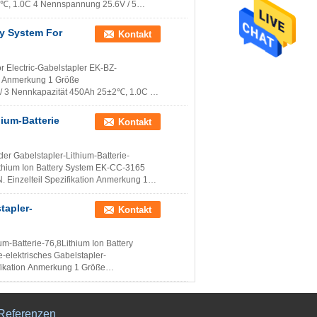
℃, 1.0C 4 Nennspannung 25.6V / 5
.
Lesen Sie weiter
ry System For
Kontakt
 Electric-Gabelstapler EK-BZ-
on Anmerkung 1 Größe
3 Nennkapazität 450Ah 25±2℃, 1.0C 4
V) 25±2...
Lesen Sie weiter
hium-Batterie
Kontakt
der Gabelstapler-Lithium-Batterie-
ithium Ion Battery System EK-CC-3165
 Einzelteil Spezifikation Anmerkung 1
tapler-
Kontakt
m-Batterie-76,8Lithium Ion Battery
elektrisches Gabelstapler-
fikation Anmerkung 1 Größe
...
Lesen Sie weiter
Referenzen