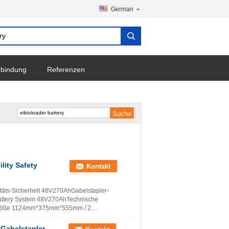
German
erbindung
Referenzen
lity Safety
Kontakt
ilitäts-Sicherheit 48V270AhGabelstapler-
n Battery System 48V270AhTechnische
1 Größe 1124mm*375mm*555mm / 2
Gabelstapler-