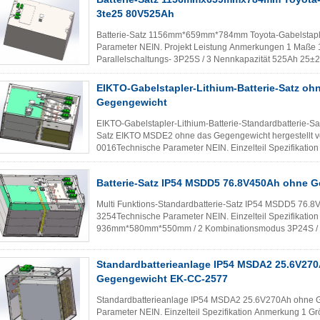
3te25 80V525Ah
Batterie-Satz 1156mm*659mm*784mm Toyota-Gabelstapl
Parameter NEIN. Projekt Leistung Anmerkungen 1 Ma
Parallelschaltungs- 3P25S / 3 Nennkapazität 525Ah 25±
Isolieren beständig ≧50MΩ (DC1000V) 25±2℃ 6 Gewicht 
EIKTO-Gabelstapler-Lithium-Batterie-Satz oh
Gegengewicht
EIKTO-Gabelstapler-Lithium-Batterie-Standardbatterie-S
Satz EIKTO MSDE2 ohne das Gegengewicht hergestellt vo
0016Technische Parameter NEIN. Einzelteil Spezifikati
883mm*580mm*450mm / 2 Kombinationsmodus 2P26S ..
Batterie-Satz IP54 MSDD5 76.8V450Ah ohne 
Multi Funktions-Standardbatterie-Satz IP54 MSDD5 76
3254Technische Parameter NEIN. Einzelteil Spezifikati
936mm*580mm*550mm / 2 Kombinationsmodus 3P24S / 3
Nennspannung 76.8V / 5 Hoher Widerstand ≧50MΩ (DC5
Standardbatterieanlage IP54 MSDA2 25.6V27
Gegengewicht EK-CC-2577
Standardbatterieanlage IP54 MSDA2 25.6V270Ah ohne
Parameter NEIN. Einzelteil Spezifikation Anmerkung 