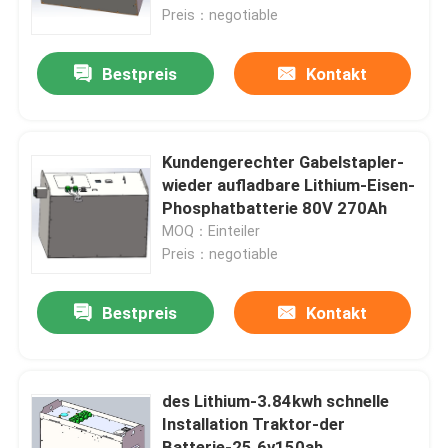
Preis：negotiable
Fabrik-Ausflug
Bestpreis
Kontakt
Qualitätskontrolle
Kundengerechter Gabelstapler-
Treten Sie mit uns in Verbindung
wieder aufladbare Lithium-Eisen-
Phosphatbatterie 80V 270Ah
MOQ：Einteiler
Fordern Sie ein Zitat
Preis：negotiable
Gabelstapler-Lithium-Batterie
Bestpreis
Kontakt
Yacht-Lithium-Batterie
des Lithium-3.84kwh schnelle
Installation Traktor-der
Energie-Speicher-Lithium-Batterie
Batterie-25.6v150ah