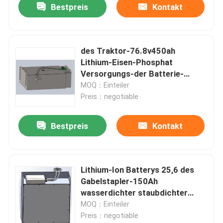
Bestpreis
Kontakt
des Traktor-76.8v450ah
Lithium-Eisen-Phosphat
Versorgungs-der Batterie-
34.56kwh
MOQ：Einteiler
Preis：negotiable
Bestpreis
Kontakt
Lithium-Ion Batterys 25,6 des
Gabelstapler-150Ah
wasserdichter staubdichter
Grad Volt-IP54
MOQ：Einteiler
Preis：negotiable